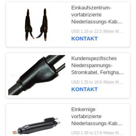
DATENSCHUTZRICHTLINIE
Einkaufszentrum-
vorfabrizierte
Niederlassungs-Kabel-
Hochleistungs-
USD 1.15 to 12.5 /Meter MOQ:500m
Umweltschutz
KONTAKT
Kundenspezifisches
Niederspannungs-
Stromkabel, Fertighaus
verkabelt
USD 1.35 to 18.9 /Meter MOQ:500m
Prüfspannungen
KONTAKT
3.5KV/5min
Einkernige
vorfabrizierte
Niederlassungs-Kabel-
natürliche Jacke mit
USD 1.28 to 17.9 /Meter MOQ:500m