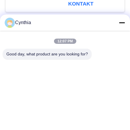
natürlicher schwarzer
KONTAKT
Jacke
Cynthia
Beliebte Kategorien
Alle
12:07 PM
XLPE-isolierte Kabel
PVC-Kabel
Good day, what product are you looking for?
gepanzertes
Mineralisolierte Kabel
elektrisches Kabel
Mehradriger Seilzug
einkerniger Draht
Abgeschirmtes
niedriger Rauch null
Instrument-Kabel
Halogenkabel