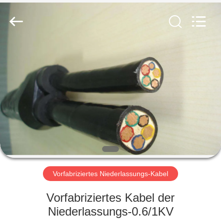
Qingdao
Yilan
Cable
Co.,
Ltd..
All
Rights
Reserved.
HAUS
PRODUKTE
VIDEOS
ÜBER
UNS
Vorfabriziertes Niederlassungs-Kabel
FABRIK-
Vorfabriziertes Kabel der
AUSFLUG
Niederlassungs-0.6/1KV