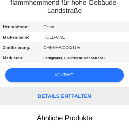
flammhemmend für hohe Gebäude-
QUALITÄTSKONTROLLE
Landstraße
TRETEN
Herkunftsort:
China
SIE
Markenname:
HOLD-ONE
MIT
Zertifizierung:
CE/KEMA/CCC/TUV
UNS
Markieren:
,
Fertigkabel
Elektrische Macht-Kabel
IN
VERBINDUNG
KONTAKT!
NACHRICHTEN
DETAILS ENTFALTEN
SITEMAP
Ähnliche Produkte