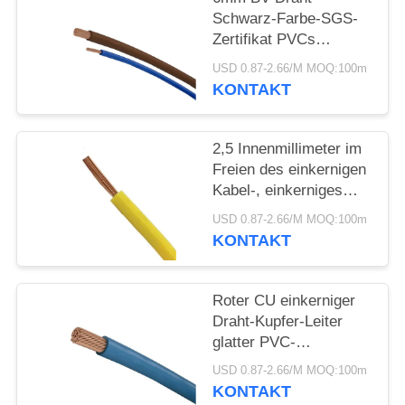
DATENSCHUTZRICHTLINIE
Schwarz-Farbe-SGS-
Zertifikat PVCs
einkerniges für die
USD 0.87-2.66/M MOQ:100m
Heizung
KONTAKT
2,5 Innenmillimeter im
Freien des einkernigen
Kabel-, einkerniges
Kupferdraht PVC-Mittel
USD 0.87-2.66/M MOQ:100m
KONTAKT
Roter CU einkerniger
Draht-Kupfer-Leiter
glatter PVC-
Außenmantel für Haus
USD 0.87-2.66/M MOQ:100m
KONTAKT