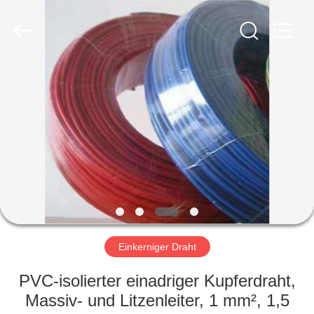
Qingdao
Yilan
Cable
Co.,
Ltd..
All
Rights
Reserved.
HAUS
PRODUKTE
VIDEOS
ÜBER
UNS
Einkerniger Draht
FABRIK-
PVC-isolierter einadriger Kupferdraht,
AUSFLUG
Massiv- und Litzenleiter, 1 mm², 1,5