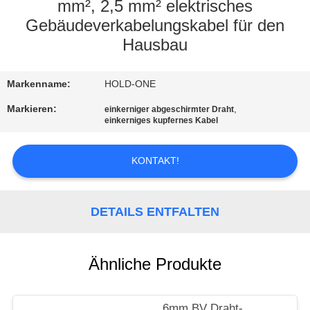
mm², 2,5 mm² elektrisches
QUALITÄTSKONTROLLE
Gebäudeverkabelungskabel für den
Hausbau
TRETEN
Markenname:
HOLD-ONE
SIE
Markieren:
,
MIT
einkerniger abgeschirmter Draht
einkerniges kupfernes Kabel
UNS
IN
KONTAKT!
VERBINDUNG
DETAILS ENTFALTEN
NACHRICHTEN
Ähnliche Produkte
SITEMAP
6mm BV Draht-