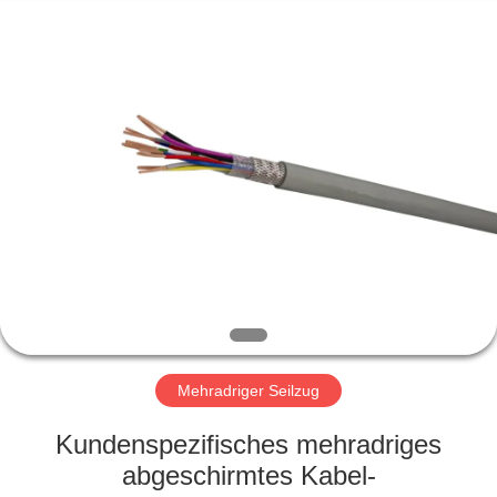
Qingdao
Yilan
Cable
Co.,
Ltd..
All
Rights
Reserved.
HAUS
PRODUKTE
VIDEOS
ÜBER
UNS
Mehradriger Seilzug
FABRIK-
Kundenspezifisches mehradriges
AUSFLUG
abgeschirmtes Kabel-