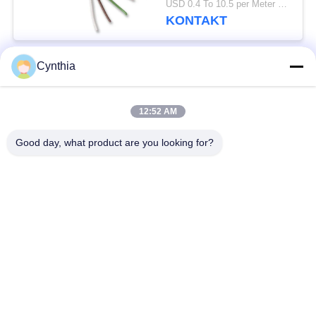
USD 0.4 To 10.5 per Meter MOQ:1000M
Kerne
KONTAKT
Cynthia
Beliebte Kategorien
Alle
12:52 AM
XLPE-isolierte Kabel
PVC-Kabel
Good day, what product are you looking for?
gepanzertes
Mineralisolierte Kabel
elektrisches Kabel
Mehradriger Seilzug
einkerniger Draht
Abgeschirmtes
niedriger Rauch null
Instrument-Kabel
Halogenkabel