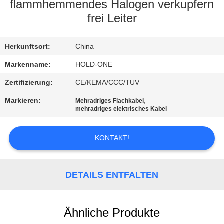
flammhemmendes Halogen verkupfern
QUALITÄTSKONTROLLE
frei Leiter
TRETEN
Herkunftsort:
China
SIE
Markenname:
HOLD-ONE
MIT
Zertifizierung:
CE/KEMA/CCC/TUV
UNS
Markieren:
,
Mehradriges Flachkabel
mehradriges elektrisches Kabel
IN
VERBINDUNG
KONTAKT!
NACHRICHTEN
DETAILS ENTFALTEN
SITEMAP
Ähnliche Produkte