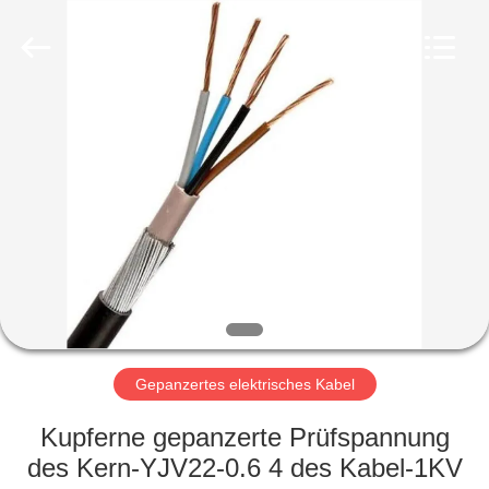
Qingdao
Yilan
Cable
Co.,
Ltd..
All
Rights
Reserved.
HAUS
PRODUKTE
VIDEOS
ÜBER
UNS
Gepanzertes elektrisches Kabel
FABRIK-
Kupferne gepanzerte Prüfspannung
AUSFLUG
des Kern-YJV22-0.6 4 des Kabel-1KV