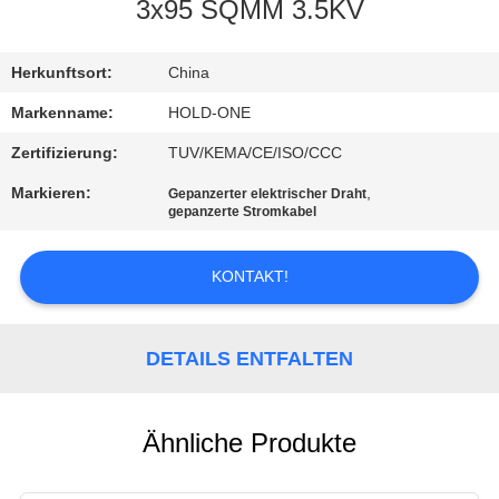
3x95 SQMM 3.5KV
QUALITÄTSKONTROLLE
Herkunftsort:
China
TRETEN
Markenname:
HOLD-ONE
SIE
Zertifizierung:
TUV/KEMA/CE/ISO/CCC
MIT
Markieren:
,
Gepanzerter elektrischer Draht
gepanzerte Stromkabel
UNS
IN
KONTAKT!
VERBINDUNG
DETAILS ENTFALTEN
NACHRICHTEN
SITEMAP
Ähnliche Produkte