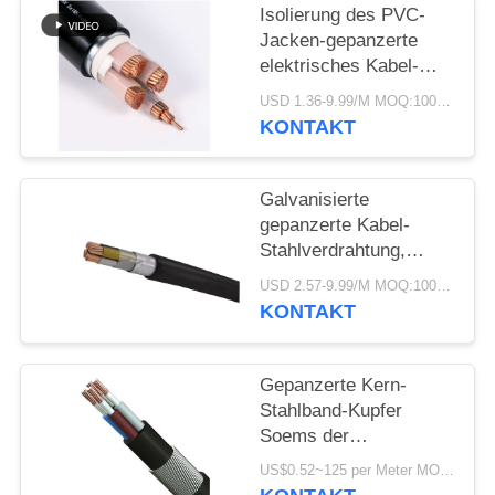
DATENSCHUTZRICHTLINIE
Isolierung des PVC-
Jacken-gepanzerte
elektrisches Kabel-
Stahldraht-90 des
USD 1.36-9.99/M MOQ:100meter
Grad-N2XY XLPE
KONTAKT
Galvanisierte
gepanzerte Kabel-
Stahlverdrahtung,
gepanzertes
USD 2.57-9.99/M MOQ:100meter
Stromkabel-Altern
KONTAKT
beständig
Gepanzerte Kern-
Stahlband-Kupfer
Soems der
elektrisches Kabel-
US$0.52~125 per Meter MOQ:200 Meter
Hochspannungs-drei