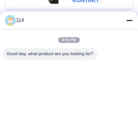
KONTAKT
114
Beliebte Kategorien
Alle
8:59 PM
XLPE-isolierte Kabel
PVC-Kabel
Good day, what product are you looking for?
gepanzertes
Mineralisolierte Kabel
elektrisches Kabel
Mehradriger Seilzug
einkerniger Draht
Abgeschirmtes
niedriger Rauch null
Instrument-Kabel
Halogenkabel